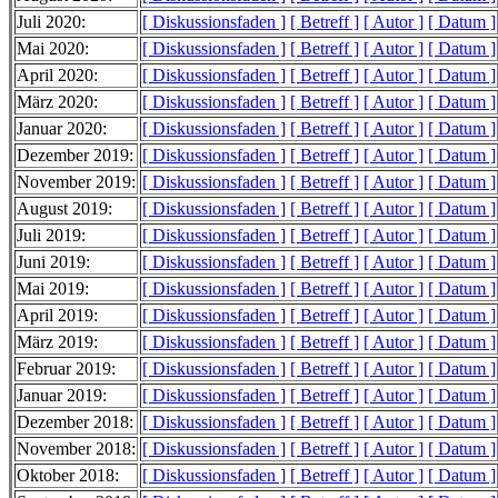
Juli 2020:
[ Diskussionsfaden ]
[ Betreff ]
[ Autor ]
[ Datum ]
Mai 2020:
[ Diskussionsfaden ]
[ Betreff ]
[ Autor ]
[ Datum ]
April 2020:
[ Diskussionsfaden ]
[ Betreff ]
[ Autor ]
[ Datum ]
März 2020:
[ Diskussionsfaden ]
[ Betreff ]
[ Autor ]
[ Datum ]
Januar 2020:
[ Diskussionsfaden ]
[ Betreff ]
[ Autor ]
[ Datum ]
Dezember 2019:
[ Diskussionsfaden ]
[ Betreff ]
[ Autor ]
[ Datum ]
November 2019:
[ Diskussionsfaden ]
[ Betreff ]
[ Autor ]
[ Datum ]
August 2019:
[ Diskussionsfaden ]
[ Betreff ]
[ Autor ]
[ Datum ]
Juli 2019:
[ Diskussionsfaden ]
[ Betreff ]
[ Autor ]
[ Datum ]
Juni 2019:
[ Diskussionsfaden ]
[ Betreff ]
[ Autor ]
[ Datum ]
Mai 2019:
[ Diskussionsfaden ]
[ Betreff ]
[ Autor ]
[ Datum ]
April 2019:
[ Diskussionsfaden ]
[ Betreff ]
[ Autor ]
[ Datum ]
März 2019:
[ Diskussionsfaden ]
[ Betreff ]
[ Autor ]
[ Datum ]
Februar 2019:
[ Diskussionsfaden ]
[ Betreff ]
[ Autor ]
[ Datum ]
Januar 2019:
[ Diskussionsfaden ]
[ Betreff ]
[ Autor ]
[ Datum ]
Dezember 2018:
[ Diskussionsfaden ]
[ Betreff ]
[ Autor ]
[ Datum ]
November 2018:
[ Diskussionsfaden ]
[ Betreff ]
[ Autor ]
[ Datum ]
Oktober 2018:
[ Diskussionsfaden ]
[ Betreff ]
[ Autor ]
[ Datum ]