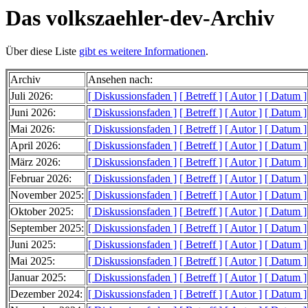
Das volkszaehler-dev-Archiv
Über diese Liste
gibt es weitere Informationen
.
Archiv
Ansehen nach:
Juli 2026:
[ Diskussionsfaden ]
[ Betreff ]
[ Autor ]
[ Datum ]
Juni 2026:
[ Diskussionsfaden ]
[ Betreff ]
[ Autor ]
[ Datum ]
Mai 2026:
[ Diskussionsfaden ]
[ Betreff ]
[ Autor ]
[ Datum ]
April 2026:
[ Diskussionsfaden ]
[ Betreff ]
[ Autor ]
[ Datum ]
März 2026:
[ Diskussionsfaden ]
[ Betreff ]
[ Autor ]
[ Datum ]
Februar 2026:
[ Diskussionsfaden ]
[ Betreff ]
[ Autor ]
[ Datum ]
November 2025:
[ Diskussionsfaden ]
[ Betreff ]
[ Autor ]
[ Datum ]
Oktober 2025:
[ Diskussionsfaden ]
[ Betreff ]
[ Autor ]
[ Datum ]
September 2025:
[ Diskussionsfaden ]
[ Betreff ]
[ Autor ]
[ Datum ]
Juni 2025:
[ Diskussionsfaden ]
[ Betreff ]
[ Autor ]
[ Datum ]
Mai 2025:
[ Diskussionsfaden ]
[ Betreff ]
[ Autor ]
[ Datum ]
Januar 2025:
[ Diskussionsfaden ]
[ Betreff ]
[ Autor ]
[ Datum ]
Dezember 2024:
[ Diskussionsfaden ]
[ Betreff ]
[ Autor ]
[ Datum ]