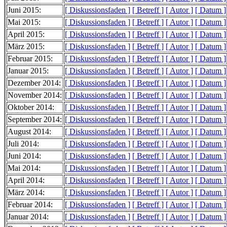
Juni 2015:
[ Diskussionsfaden ]
[ Betreff ]
[ Autor ]
[ Datum ]
Mai 2015:
[ Diskussionsfaden ]
[ Betreff ]
[ Autor ]
[ Datum ]
April 2015:
[ Diskussionsfaden ]
[ Betreff ]
[ Autor ]
[ Datum ]
März 2015:
[ Diskussionsfaden ]
[ Betreff ]
[ Autor ]
[ Datum ]
Februar 2015:
[ Diskussionsfaden ]
[ Betreff ]
[ Autor ]
[ Datum ]
Januar 2015:
[ Diskussionsfaden ]
[ Betreff ]
[ Autor ]
[ Datum ]
Dezember 2014:
[ Diskussionsfaden ]
[ Betreff ]
[ Autor ]
[ Datum ]
November 2014:
[ Diskussionsfaden ]
[ Betreff ]
[ Autor ]
[ Datum ]
Oktober 2014:
[ Diskussionsfaden ]
[ Betreff ]
[ Autor ]
[ Datum ]
September 2014:
[ Diskussionsfaden ]
[ Betreff ]
[ Autor ]
[ Datum ]
August 2014:
[ Diskussionsfaden ]
[ Betreff ]
[ Autor ]
[ Datum ]
Juli 2014:
[ Diskussionsfaden ]
[ Betreff ]
[ Autor ]
[ Datum ]
Juni 2014:
[ Diskussionsfaden ]
[ Betreff ]
[ Autor ]
[ Datum ]
Mai 2014:
[ Diskussionsfaden ]
[ Betreff ]
[ Autor ]
[ Datum ]
April 2014:
[ Diskussionsfaden ]
[ Betreff ]
[ Autor ]
[ Datum ]
März 2014:
[ Diskussionsfaden ]
[ Betreff ]
[ Autor ]
[ Datum ]
Februar 2014:
[ Diskussionsfaden ]
[ Betreff ]
[ Autor ]
[ Datum ]
Januar 2014:
[ Diskussionsfaden ]
[ Betreff ]
[ Autor ]
[ Datum ]